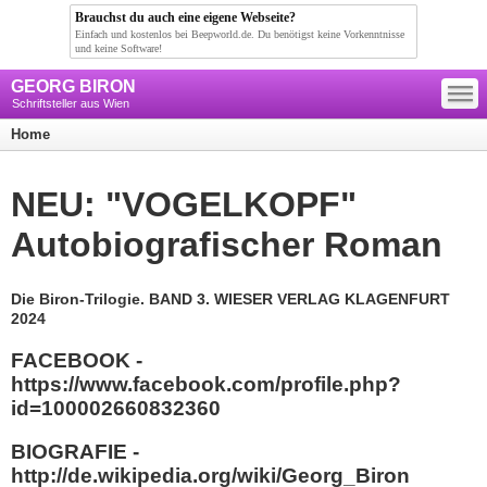
Brauchst du auch eine eigene Webseite?
Einfach und kostenlos bei Beepworld.de. Du benötigst keine Vorkenntnisse
und keine Software!
—
GEORG BIRON
—
—
Schriftsteller aus Wien
Home
NEU: "VOGELKOPF"
Autobiografischer Roman
Die Biron-Trilogie. BAND 3. WIESER VERLAG KLAGENFURT
2024
FACEBOOK -
https://www.facebook.com/profile.php?
id=100002660832360
BIOGRAFIE -
http://de.wikipedia.org/wiki/Georg_Biron